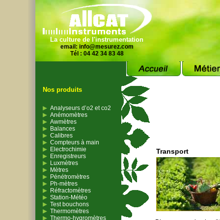
La culture de l'instrumentation
email:
info@mesurez.com
Tél : 04 42 34 83 48
Nos produits
Analyseurs d’o2 et co2
Anémomètres
Awmètres
Balances
Calibres
Compteurs à main
Electrochimie
Transport
Enregistreurs
Luxmètres
Mètres
Pénétromètres
Ph-mètres
Réfractomètres
Station-Météo
Test bouchons
Thermomètres
Thermo-hygromètres