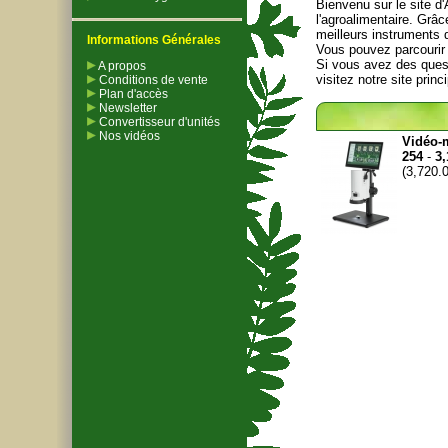
Bienvenu sur le site d'
l'agroalimentaire. Grâ
meilleurs instruments 
Informations Générales
Vous pouvez parcourir 
Si vous avez des ques
A propos
visitez notre site princ
Conditions de vente
Plan d'accès
Newsletter
Convertisseur d'unités
Nos vidéos
Vidéo-
254
-
3,
(3,720.