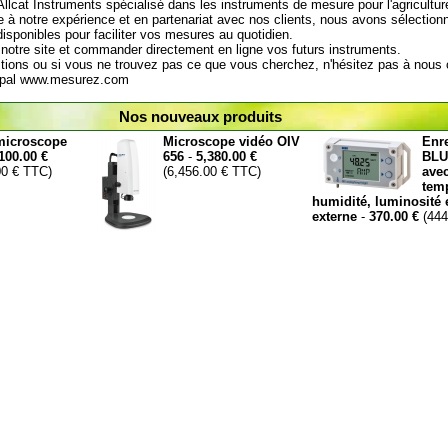
Allcat Instruments spécialisé dans les instruments de mesure pour l'agricultur
ce à notre expérience et en partenariat avec nos clients, nous avons sélection
disponibles pour faciliter vos mesures au quotidien.
notre site et commander directement en ligne vos futurs instruments.
tions ou si vous ne trouvez pas ce que vous cherchez, n'hésitez pas à nous 
ipal
www.mesurez.com
Nos nouveaux produits
microscope
Microscope vidéo OIV
Enre
100.00 €
656
-
5,380.00 €
BL
00 € TTC)
(6,456.00 € TTC)
avec
temp
humidité, luminosité 
externe
-
370.00 €
(444