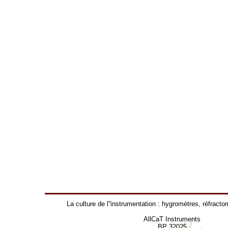
La culture de l''instrumentation :
hygromètres
,
réfracto
AllCaT Instruments
BP 32025