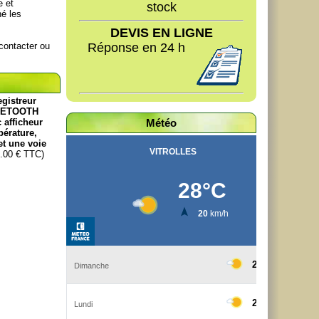
e et
stock
né les
DEVIS EN LIGNE
contacter ou
Réponse en 24 h
gistreur
UETOOTH
 afficheur
Météo
érature,
et une voie
.00 € TTC)